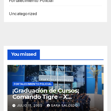
Fortalecimiento Policial
Uncategorized
You missed
FORTALECIMIENTO POLICIAL
¡Graduación de Cursos;
Comando Tigre – X
Promoción y COPE XXXVI
JULIO 11, 2025
SARA SALCEDO
Promoción